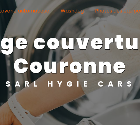
Laverie automatique
Washdog
Photos des équip
Couronne
SARL HYGIE CARS