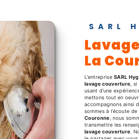
SARL 
lavage couverture à
La Cou
L’entreprise
SARL Hyg
lavage couverture
, s
usant d’une expérience
mettons tout en oeuvr
accompagnons ainsi d
sommes à l’écoute de 
Couronne
, nous somm
transmettre les rense
lavage couverture
. N
le partager avec vous 