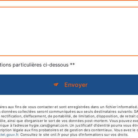
tions particulières ci-dessous **
Envoyer
 aux fins de vous contacter et sont enregistrées dans un fichier informatisé.
es données collectées seront communiquées aux seuls destinataires suivants: S
ectification, d’effacement, de portabilité, de limitation, d’opposition, de retra
rôle, ainsi que d’organiser le sort de vos données post-mortem. Vous pouvez exer
onique à l'adresse hygie.cars@gmail.com. Un justificatif d'identité pourra vou
iption légale aux fins probatoires et de gestion des contentieux. Vous avez le dr
octel.gouv.fr
. Consultez le site cnil.fr pour plus d’informations sur vos droits.