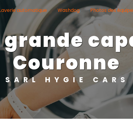
Laverie automatique
Washdog
Photos des équip
Couronne
SARL HYGIE CARS