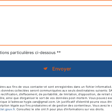
tions particulières ci-dessous **
Envoyer
 aux fins de vous contacter et sont enregistrées dans un fichier informatisé.
es données collectées seront communiquées aux seuls destinataires suivants: S
ectification, d’effacement, de portabilité, de limitation, d’opposition, de retra
rôle, ainsi que d’organiser le sort de vos données post-mortem. Vous pouvez exer
onique à l'adresse hygie.cars@gmail.com. Un justificatif d'identité pourra vou
iption légale aux fins probatoires et de gestion des contentieux. Vous avez le dr
octel.gouv.fr
. Consultez le site cnil.fr pour plus d’informations sur vos droits.