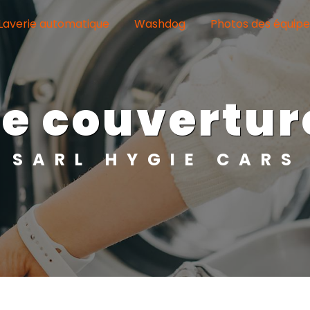
Laverie automatique
Washdog
Photos des équip
ge couvertur
SARL HYGIE CARS