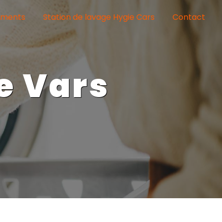
ements
Station de lavage Hygie Cars
Contact
e Vars