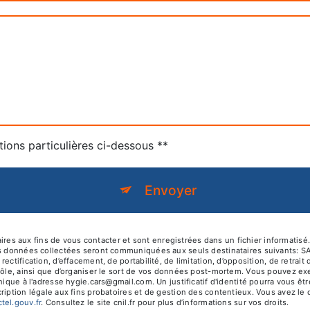
tions particulières ci-dessous **
Envoyer
 aux fins de vous contacter et sont enregistrées dans un fichier informatisé.
es données collectées seront communiquées aux seuls destinataires suivants: S
ectification, d’effacement, de portabilité, de limitation, d’opposition, de retra
rôle, ainsi que d’organiser le sort de vos données post-mortem. Vous pouvez exer
onique à l'adresse hygie.cars@gmail.com. Un justificatif d'identité pourra vou
iption légale aux fins probatoires et de gestion des contentieux. Vous avez le dr
octel.gouv.fr
. Consultez le site cnil.fr pour plus d’informations sur vos droits.