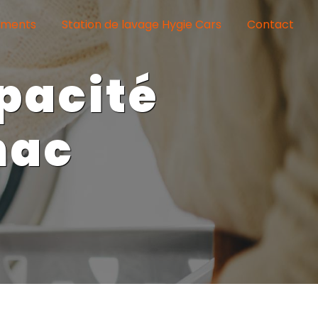
ements
Station de lavage Hygie Cars
Contact
nac