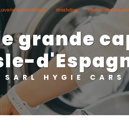
Laverie automatique
Washdog
Photos des équip
Isle-d'Espag
SARL HYGIE CARS