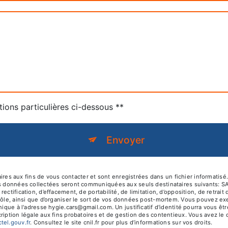
tions particulières ci-dessous **
Envoyer
 aux fins de vous contacter et sont enregistrées dans un fichier informatisé.
es données collectées seront communiquées aux seuls destinataires suivants: S
ectification, d’effacement, de portabilité, de limitation, d’opposition, de retra
rôle, ainsi que d’organiser le sort de vos données post-mortem. Vous pouvez exer
onique à l'adresse hygie.cars@gmail.com. Un justificatif d'identité pourra vou
iption légale aux fins probatoires et de gestion des contentieux. Vous avez le dr
octel.gouv.fr
. Consultez le site cnil.fr pour plus d’informations sur vos droits.